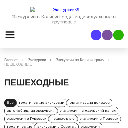
Экскурсии в Калининграде:
индивидуальные и
групповые
Наш Viber
Наш
Главная
Экскурсии
Экскурсии по Калининграду
ПЕШЕХОДНЫЕ
ПЕШЕХОДНЫЕ
Все
тематические экскурсии
организация походов
автомобильная экскурсия
экскурсия на мазурский канал
экскурсии в Гурьевск
пешеходные
экскурсии в Полесск
тематические
экскурсии в Советск
экскурсии