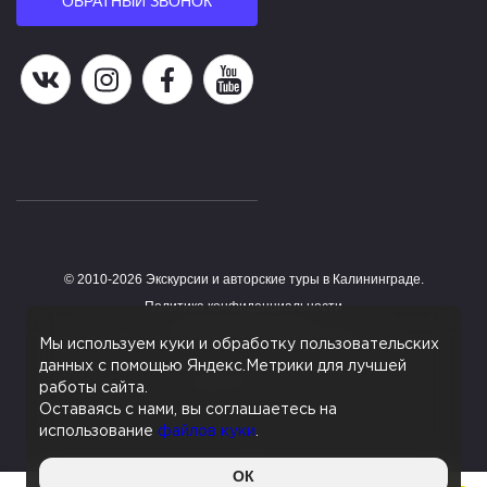
ОБРАТНЫЙ ЗВОНОК
Наша группа в ВК
Наша страница в Instagram
Наша группа в Facebook
Наш канал на YouTube
© 2010-2026 Экскурсии и авторские туры в Калининграде.
Работает на HostCMS
Политика конфиденциальности
Согласие на обработку персональных данных
Мы используем куки и обработку пользовательских
данных с помощью Яндекс.Метрики для лучшей
Поддержка сайта
работы сайта.
Оставаясь с нами, вы соглашаетесь на
использование
файлов куки
.
Данный сайт является информационным сервисом,
ОК
помогающим с поиском экскурсий и туров и не оказывает