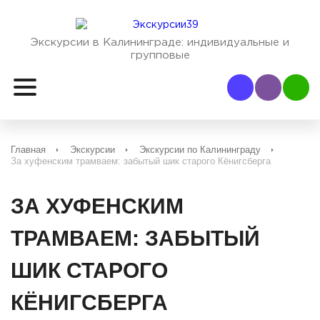
Экскурсии в Калининграде:
индивидуальные и
групповые
Наш Viber
Наш
Главная
Экскурсии
Экскурсии по Калининграду
За хуфенским трамваем: забытый шик старого Кёнигсберга
ЗА ХУФЕНСКИМ
ТРАМВАЕМ: ЗАБЫТЫЙ
ШИК СТАРОГО
КЁНИГСБЕРГА