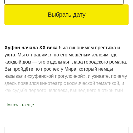
Выбрать дату
Хуфен начала XX века
был синонимом престижа и
уюта. Мы отправимся по его мощёным аллеям, где
каждый дом — это отдельная глава городского романа.
Вы пройдёте по проспекту Мира, который немцы
называли «хуфенской прогулочной», и узнаете, почему
здесь появился кинотеатр с космической тематикой, и
как судьба первого человека, вышедшего в открытый
космос, связана с этим районом.
Показать ещё
На аллее Королевы Луизы вас ждёт парад роскошных
вилл и доходных домов — настоящая архитектурная
симфония в камне. Здесь же мы отыщем необычный
стрит-арт и, если повезёт, заглянем в частный музей