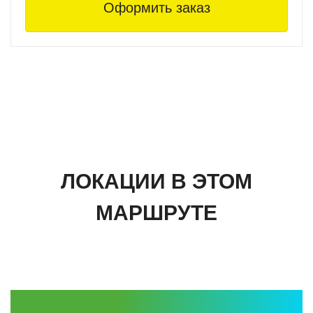
Как жил «средний класс» Кёнигсберга и какие
Оформить заказ
тайны хранят фасады роскошных вилл.
Где искать следы первого космонавта-художника
Алексея Леонова и почему в Хуфене так сильна
«космическая» тема.
Куда исчезли знаменитые сине-жёлтые трамваи и
какую историю можно увидеть из окна вагона
сегодня.
ПРАКТИЧЕСКАЯ ИНФОРМАЦИЯ:
ЛОКАЦИИ В ЭТОМ
Формат:
Неспешная исследовательская прогулка
МАРШРУТЕ
с акцентом на архитектуру, истории жителей и
транспортную культуру старого города.
Опция:
По желанию — посещение частного музея
«Дом с горгульей» (дополнительная стоимость).