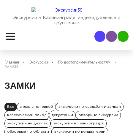
Экскурсии в Калининграде:
индивидуальные и
групповые
Наш Viber
Наш
Главная
Экскурсии
По достопримечательностям
ЗАМКИ
ЗАМКИ
Все
сплав с ночевкой
экскурсии по усадьбам и замкам
классический поход
дегустации
обзорные экскурсии
экскурсии на джипах
экскурсии в Зеленоградск
обзорные по области
экскурсии по концлагерям