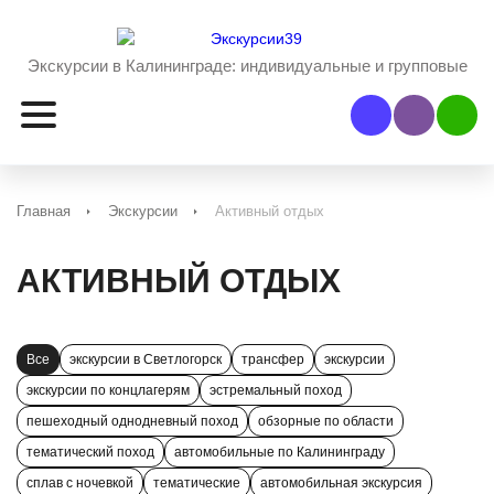
Экскурсии в Калининграде:
индивидуальные и групповые
Наш Viber
Наш 
Главная
Экскурсии
Активный отдых
АКТИВНЫЙ ОТДЫХ
Все
экскурсии в Светлогорск
трансфер
экскурсии
экскурсии по концлагерям
эстремальный поход
пешеходный однодневный поход
обзорные по области
тематический поход
автомобильные по Калининграду
сплав с ночевкой
тематические
автомобильная экскурсия