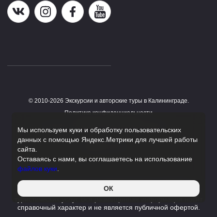
Наша группа в ВК
Наша страница в Instagram
Наша группа в Facebook
Наш канал на YouTube
© 2010-2026 Экскурсии и авторские туры в Калининграде.
Работает на HostCMS
Политика конфиденциальности
Согласие на обработку персональных данных
Мы используем куки и обработку пользовательских
данных с помощью Яндекс.Метрики для лучшей работы
Поддержка сайта
сайта.
Оставаясь с нами, вы соглашаетесь на использование
файлов куки
.
Данный сайт является информационным сервисом,
ОК
помогающим с поиском экскурсий и туров и не оказывает
туристических услуг. Вся размещенная информация носит
справочный характер и не является публичной офертой.