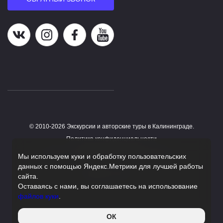
Наша группа в ВК
Наша страница в Instagram
Наша группа в Facebook
Наш канал на YouTube
© 2010-2026 Экскурсии и авторские туры в Калининграде.
Работает на HostCMS
Политика конфиденциальности
Согласие на обработку персональных данных
Мы используем куки и обработку пользовательских
данных с помощью Яндекс.Метрики для лучшей работы
Поддержка сайта
сайта.
Оставаясь с нами, вы соглашаетесь на использование
файлов куки
.
Данный сайт является информационным сервисом,
ОК
помогающим с поиском экскурсий и туров и не оказывает