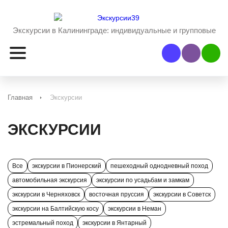
Экскурсии в Калининграде:
индивидуальные и групповые
Наш Viber
Наш 
Главная
Экскурсии
ЭКСКУРСИИ
Все
экскурсии в Пионерский
пешеходный однодневный поход
автомобильная экскурсия
экскурсии по усадьбам и замкам
экскурсии в Черняховск
восточная пруссия
экскурсии в Советск
экскурсии на Балтийскую косу
экскурсии в Неман
эстремальный поход
экскурсии в Янтарный