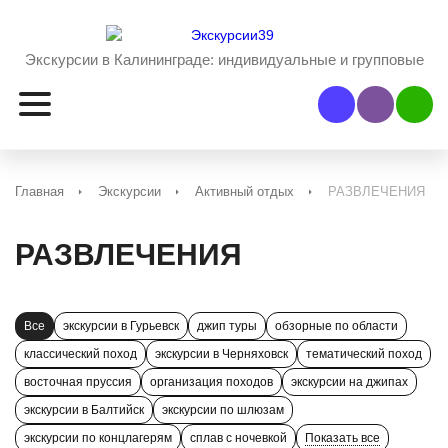
Экскурсии в Калининграде:
индивидуальные и групповые
Наш Viber
Наш 
Главная
Экскурсии
Активный отдых
РАЗВЛЕЧЕНИЯ
РАЗВЛЕЧЕНИЯ
Все
экскурсии в Гурьевск
джип туры
обзорные по области
классический поход
экскурсии в Черняховск
тематический поход
восточная пруссия
организация походов
экскурсии на джипах
экскурсии в Балтийск
экскурсии по шлюзам
экскурсии по концлагерям
сплав с ночевкой
Показать все