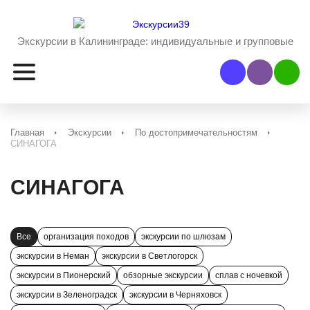
Экскурсии в Калининграде:
индивидуальные и групповые
Наш Viber
Наш 
Главная
Экскурсии
По достопримечательностям
СИНАГОГА
СИНАГОГА
Все
организация походов
экскурсии по шлюзам
экскурсии в Неман
экскурсии в Светлогорск
экскурсии в Пионерский
обзорные экскурсии
сплав с ночевкой
экскурсии в Зеленоградск
экскурсии в Черняховск