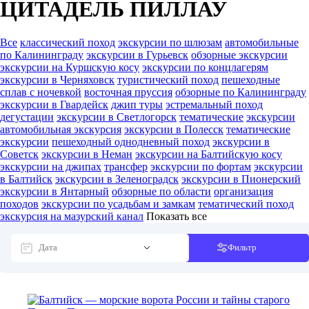
ЦИТАДЕЛЬ ПИЛЛАУ
Все
классический поход
экскурсии по шлюзам
автомобильные
по Калининграду
экскурсии в Гурьевск
обзорные экскурсии
экскурсии на Куршскую косу
экскурсии по концлагерям
экскурсии в Черняховск
туристический поход
пешеходные
сплав с ночевкой
восточная пруссия
обзорные по Калининграду
экскурсии в Гвардейск
джип туры
эстремальный поход
дегустации
экскурсии в Светлогорск
тематические
экскурсии
автомобильная экскурсия
экскурсии в Полесск
тематические
экскурсии
пешеходный однодневный поход
экскурсии в
Советск
экскурсии в Неман
экскурсии на Балтийскую косу
экскурсии на джипах
трансфер
экскурсии по фортам
экскурсии
в Балтийск
экскурсии в Зеленоградск
экскурсии в Пионерский
экскурсии в Янтарный
обзорные по области
организация
походов
экскурсии по усадьбам и замкам
тематический поход
экскурсия на мазурский канал
Показать все
Фильтр