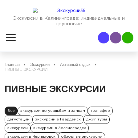
Экскурсии в Калининграде:
индивидуальные и
групповые
Наш Viber
Наш
Главная
Экскурсии
Активный отдых
ПИВНЫЕ ЭКСКУРСИИ
ПИВНЫЕ ЭКСКУРСИИ
Все
экскурсии по усадьбам и замкам
трансфер
дегустации
экскурсии в Гвардейск
джип туры
экскурсии
экскурсии в Зеленоградск
экскурсии в Черняховск
обзорные экскурсии