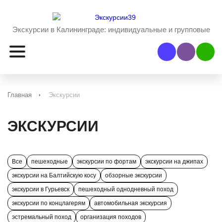
Экскурсии в Калининграде:
индивидуальные и групповые
Наш Viber
Наш 
Главная
Экскурсии
ЭКСКУРСИИ
Все
пешеходные
экскурсии по фортам
экскурсии на джипах
экскурсии на Балтийскую косу
обзорные экскурсии
экскурсии в Гурьевск
пешеходный однодневный поход
экскурсии по концлагерям
автомобильная экскурсия
эстремальный поход
организация походов