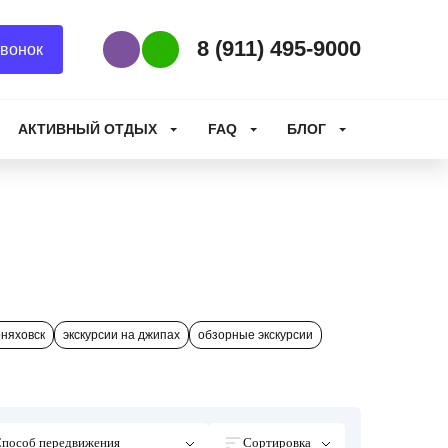
8 (911) 495-9000
вонок
Наш Viber
Наш WhatsApp
АКТИВНЫЙ ОТДЫХ
FAQ
БЛОГ
рняховск
экскурсии на джипах
обзорные экскурсии
пособ передвижения
Сортировка