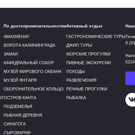
По достопримечательностям
Активный отдых
Наш
АМАЛИЕНАУ
ГАСТРОНОМИЧЕСКИЕ ТУРЫ
Теле
8 (9
ВОРОТА КАЛИНИНГРАДА
ДЖИП ТУРЫ
ЗАМКИ
МОРСКИЕ ПРОГУЛКИ
Напи
5224
КАФЕДРАЛЬНЫЙ СОБОР
ПИВНЫЕ ЭКСКУРСИИ
МУЗЕЙ МИРОВОГО ОКЕАНА
ПОХОДЫ
МУЗЕЙ ЯНТАРЯ
РАЗВЛЕЧЕНИЯ
ОБОРОНИТЕЛЬНОЕ КОЛЬЦО
РЕЧНЫЕ ПРОГУЛКИ
АТ
ОСТРОВ КАНТА
РЫБАЛКА
Н
ПОДЗЕМЕЛЬЯ
РЫБНАЯ ДЕРЕВНЯ
СИНАГОГА
СЫРОВАРНИ