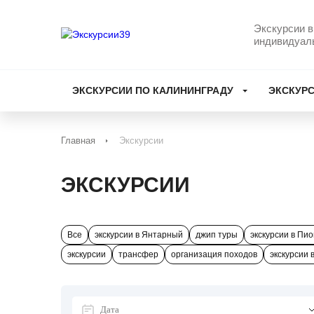
Экскурсии в
индивидуал
ЭКСКУРСИИ ПО КАЛИНИНГРАДУ
ЭКСКУРС
Главная
Экскурсии
ЭКСКУРСИИ
Все
экскурсии в Янтарный
джип туры
экскурсии в Пи
экскурсии
трансфер
организация походов
экскурсии 