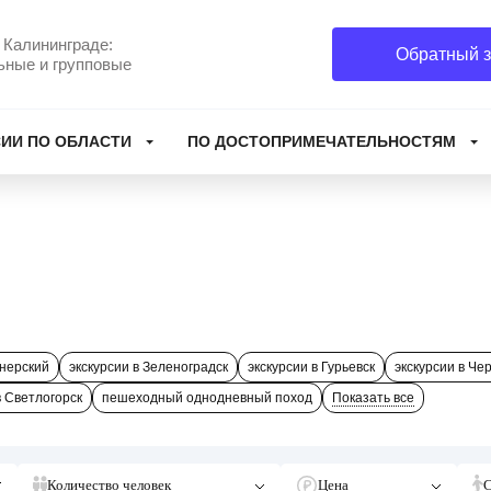
 Калининграде:
Обратный з
ьные и групповые
ИИ ПО ОБЛАСТИ
ПО ДОСТОПРИМЕЧАТЕЛЬНОСТЯМ
онерский
экскурсии в Зеленоградск
экскурсии в Гурьевск
экскурсии в Че
в Светлогорск
пешеходный однодневный поход
Показать все
Количество человек
Цена
С