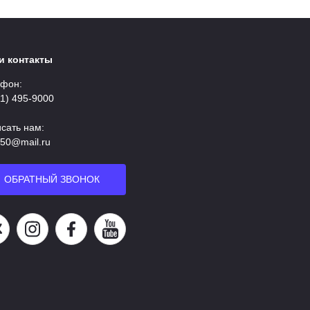
и контакты
фон:
11) 495-9000
сать нам:
50@mail.ru
ОБРАТНЫЙ ЗВОНОК
аша группа в ВК
Наша страница в Instagram
Наша группа в Facebook
Наш канал на YouTube