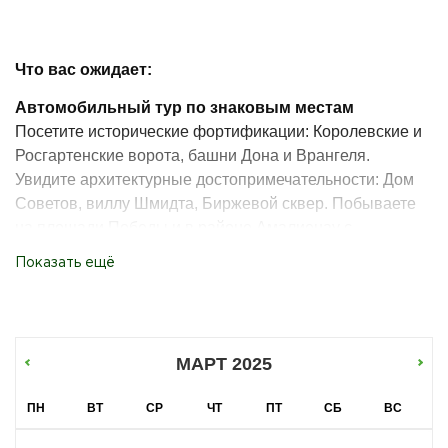
Что вас ожидает:
Автомобильный тур по знаковым местам
Посетите исторические фортификации: Королевские и
Росгартенские ворота, башни Дона и Врангеля.
Увидите архитектурные достопримечательности: Дом
Советов, виллу Шмидта, Биржевой сквер. Побываете
на площади Победы и в районе Амалиенау с
сохранившейся довоенной застройкой.
Показать ещё
Пешая прогулка по острову Канта
Осмотрите Кафедральный собор и могилу Иммануила
Канта. Сделаете фотографии в самых живописных
уголках острова.
МАРТ 2025
Речная прогулка на катере
ПН
ВТ
СР
ЧТ
ПТ
СБ
ВС
Маршрут начинается от Рыбной деревни. Вы увидите
суда Музея Мирового океана, пройдете под