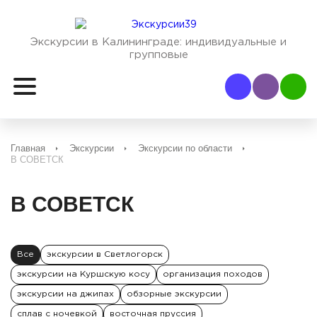
Экскурсии в Калининграде:
индивидуальные и
групповые
Наш Viber
Наш
Главная
Экскурсии
Экскурсии по области
В СОВЕТСК
В СОВЕТСК
Все
экскурсии в Светлогорск
экскурсии на Куршскую косу
организация походов
экскурсии на джипах
обзорные экскурсии
сплав с ночевкой
восточная пруссия