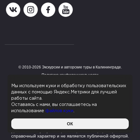
Наша группа в ВК
Наша страница в Instagram
Наша группа в Facebook
Наш канал на YouTube
© 2010-2026 Экскурсии и авторские туры в Калининграде.
Работает на HostCMS
Политика конфиденциальности
Согласие на обработку персональных данных
Мы используем куки и обработку пользовательских
данных с помощью Яндекс.Метрики для лучшей
Поддержка сайта
работы сайта.
Оставаясь с нами, вы соглашаетесь на
использование
файлов куки
.
Данный сайт является информационным сервисом,
ОК
помогающим с поиском экскурсий и туров и не оказывает
туристических услуг. Вся размещенная информация носит
справочный характер и не является публичной офертой.