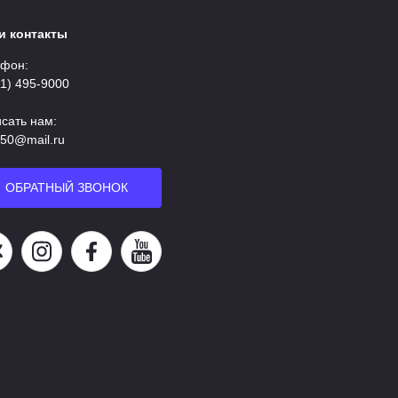
и контакты
фон:
11) 495-9000
сать нам:
50@mail.ru
ОБРАТНЫЙ ЗВОНОК
аша группа в ВК
Наша страница в Instagram
Наша группа в Facebook
Наш канал на YouTube