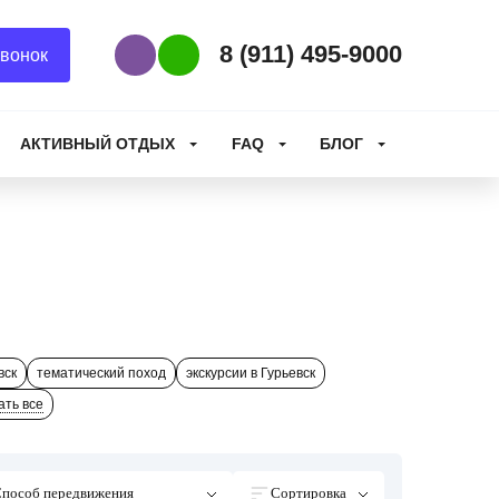
8 (911) 495-9000
вонок
Наш Viber
Наш WhatsApp
АКТИВНЫЙ ОТДЫХ
FAQ
БЛОГ
вск
тематический поход
экскурсии в Гурьевск
ать все
пособ передвижения
Сортировка