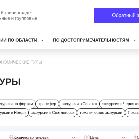
 Калининграде:
Обратный з
ьные и групповые
ИИ ПО ОБЛАСТИ
ПО ДОСТОПРИМЕЧАТЕЛЬНОСТЯМ
ОНОМИЧЕСКИЕ ТУРЫ
ТУРЫ
скурсии по фортам
трансфер
экскурсии в Советск
экскурсии в Черняхо
курсии в Неман
экскурсии в Светлогорск
тематические экскурсии
Показ
Количество человек
Цена
С