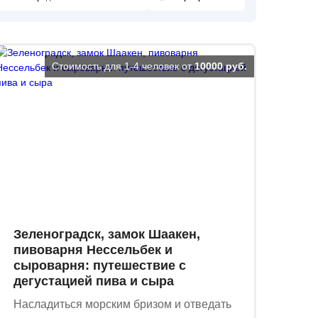
Стоимость для 1-4 человек от
10000 руб.
Зеленоградск, замок Шаакен,
пивоварня Нессельбек и
сыроварня: путешествие с
дегустацией пива и сыра
Насладиться морским бризом и отведать