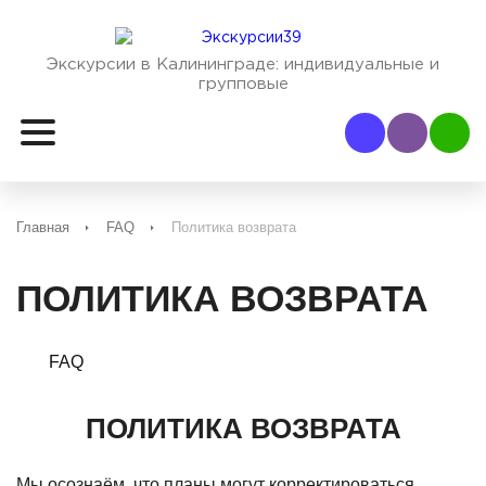
Экскурсии в Калининграде:
индивидуальные и
групповые
Наш Viber
Наш
Главная
FAQ
Политика возврата
ПОЛИТИКА ВОЗВРАТА
FAQ
ПОЛИТИКА ВОЗВРАТА
Мы осознаём, что планы могут корректироваться,