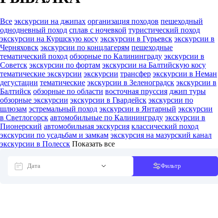
Все
экскурсии на джипах
организация походов
пешеходный
однодневный поход
сплав с ночевкой
туристический поход
экскурсии на Куршскую косу
экскурсии в Гурьевск
экскурсии в
Черняховск
экскурсии по концлагерям
пешеходные
тематический поход
обзорные по Калининграду
экскурсии в
Советск
экскурсии по фортам
экскурсии на Балтийскую косу
тематические экскурсии
экскурсии
трансфер
экскурсии в Неман
дегустации
тематические
экскурсии в Зеленоградск
экскурсии в
Балтийск
обзорные по области
восточная пруссия
джип туры
обзорные экскурсии
экскурсии в Гвардейск
экскурсии по
шлюзам
эстремальный поход
экскурсии в Янтарный
экскурсии
в Светлогорск
автомобильные по Калининграду
экскурсии в
Пионерский
автомобильная экскурсия
классический поход
экскурсии по усадьбам и замкам
экскурсия на мазурский канал
экскурсии в Полесск
Показать все
Фильтр