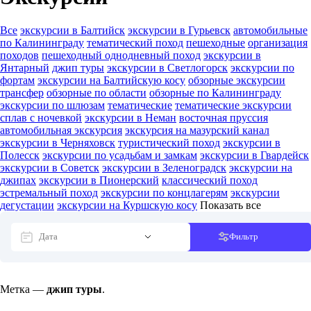
Все
экскурсии в Балтийск
экскурсии в Гурьевск
автомобильные
по Калининграду
тематический поход
пешеходные
организация
походов
пешеходный однодневный поход
экскурсии в
Янтарный
джип туры
экскурсии в Светлогорск
экскурсии по
фортам
экскурсии на Балтийскую косу
обзорные экскурсии
трансфер
обзорные по области
обзорные по Калининграду
экскурсии по шлюзам
тематические
тематические экскурсии
сплав с ночевкой
экскурсии в Неман
восточная пруссия
автомобильная экскурсия
экскурсия на мазурский канал
экскурсии в Черняховск
туристический поход
экскурсии в
Полесск
экскурсии по усадьбам и замкам
экскурсии в Гвардейск
экскурсии в Советск
экскурсии в Зеленоградск
экскурсии на
джипах
экскурсии в Пионерский
классический поход
эстремальный поход
экскурсии по концлагерям
экскурсии
дегустации
экскурсии на Куршскую косу
Показать все
Фильтр
Метка —
джип туры
.