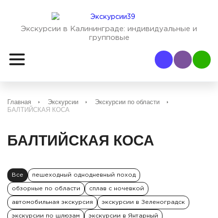
Экскурсии в Калининграде:
индивидуальные и
групповые
Наш Viber
Наш
Главная
Экскурсии
Экскурсии по области
БАЛТИЙСКАЯ КОСА
БАЛТИЙСКАЯ КОСА
Все
пешеходный однодневный поход
обзорные по области
сплав с ночевкой
автомобильная экскурсия
экскурсии в Зеленоградск
экскурсии по шлюзам
экскурсии в Янтарный