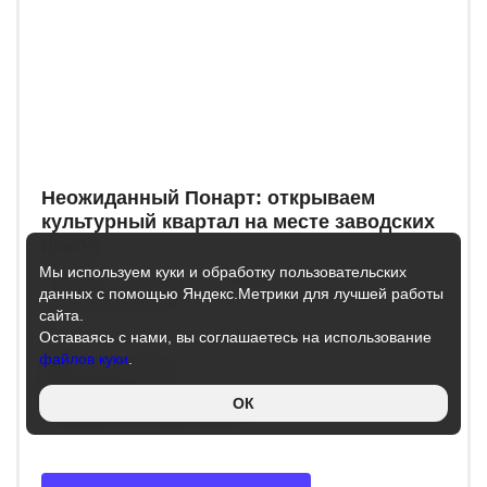
Неожиданный Понарт: открываем
культурный квартал на месте заводских
цехов
Мы используем куки и обработку пользовательских
Увидеть старинную пивоварню, кирху и и новый
данных с помощью Яндекс.Метрики для лучшей работы
музейный квартал
сайта.
Оставаясь с нами, вы соглашаетесь на использование
файлов куки
.
Тип:
пешеходная
Длительность:
2 часа
ОК
Количество участников:
от 1 до 10 человек