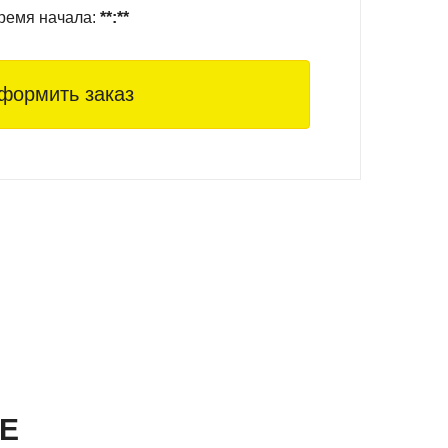
ремя начала:
**:**
формить заказ
Е