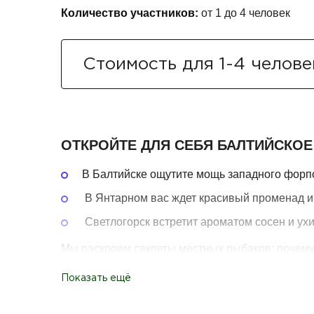
Количество участников:
от 1 до 4 человек
Стоимость для 1-4 челове
ОТКРОЙТЕ ДЛЯ СЕБЯ БАЛТИЙСКО
В Балтийске ощутите мощь западного форпос
В Янтарном вас ждет красивый променад и
Светлогорск встретит ароматом сосен и ух
Мы раскроем секреты местных рыбаков: почему 
В вашем меню: нежная строганина, копченый уг
Показать ещё
Это путешествие для тех, кто хочет прочувство