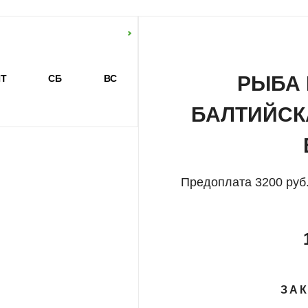
емся на набережной!
РЫБА 
Т
СБ
ВС
БАЛТИЙСК
Предоплата 3200 руб.
ЗАК