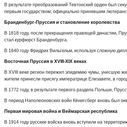
В результате преобразований Тевтонский орден был сек
первым государством, официально принявшим лютеранст
Бранденбург-Пруссия и становление королевства
В 1618 году, после прекращения правящей династии, Пру
стал курфюрст Бранденбурга.
В 1640 году Фридрих Вильгельм, используя сложную дипл
Восточная Пруссия в XVIII-XIX веках
В XVIII веке регион пережил эпидемию чумы, унесшую жиз
жители принесли присягу императрице Елизавете, в горо
В 1772 году, в результате первого раздела Польши, Прус
В период Наполеоновских войн Кёнигсберг вновь был окк
Первая мировая война и Веймарская республика
В 1914 году русские войска вновь вступили на территор