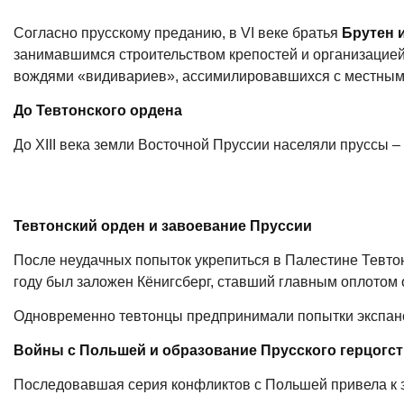
Согласно прусскому преданию, в VI веке братья
Брутен 
занимавшимся строительством крепостей и организацией
вождями
«видивариев
», ассимилировавшихся с местным
До Тевтонского ордена
До XIII века земли Восточной Пруссии населяли пруссы 
Тевтонский орден и завоевание Пруссии
После неудачных попыток укрепиться в Палестине Тевтон
году был заложен Кёнигсберг, ставший главным оплотом 
Одновременно тевтонцы предпринимали попытки экспанси
Войны с Польшей и образование Прусского герцогст
Последовавшая серия конфликтов с Польшей привела к з