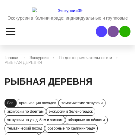
Экскурсии в Калининграде:
индивидуальные и групповые
Наш Viber
Наш 
Главная
Экскурсии
По достопримечательностям
РЫБНАЯ ДЕРЕВНЯ
РЫБНАЯ ДЕРЕВНЯ
Все
организация походов
тематические экскурсии
экскурсии по фортам
экскурсии в Зеленоградск
экскурсии по усадьбам и замкам
обзорные по области
тематический поход
обзорные по Калининграду