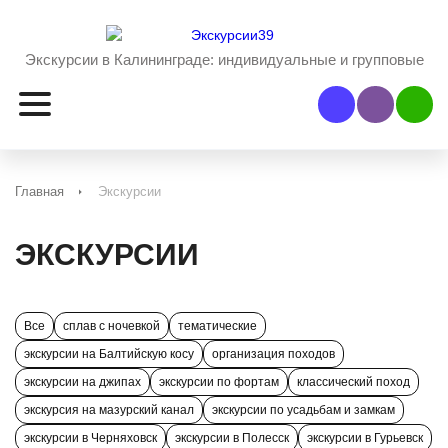
Экскурсии в Калининграде:
индивидуальные и групповые
Наш Viber
Наш 
Главная
Экскурсии
ЭКСКУРСИИ
Все
сплав с ночевкой
тематические
экскурсии на Балтийскую косу
организация походов
экскурсии на джипах
экскурсии по фортам
классический поход
экскурсия на мазурский канал
экскурсии по усадьбам и замкам
экскурсии в Черняховск
экскурсии в Полесск
экскурсии в Гурьевск