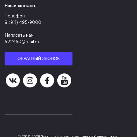
Наши контакты
Телефон:
8 (911) 495-9000
Написать нам:
522450@mail.ru
ОБРАТНЫЙ ЗВОНОК
Наша группа в ВК
Наша страница в Instagram
Наша группа в Facebook
Наш канал на YouTube
© 2010-2026 Экскурсии и авторские туры в Калининграде.
Работает на HostCMS