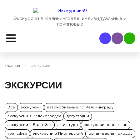
Экскурсии в Калининграде:
индивидуальные и
групповые
Наш Viber
Наш
Главная
Экскурсии
ЭКСКУРСИИ
Все
экскурсии
автомобильные по Калининграду
экскурсии в Зеленоградск
дегустации
экскурсии в Балтийск
джип туры
экскурсии по шлюзам
трансфер
экскурсии в Пионерский
организация походов