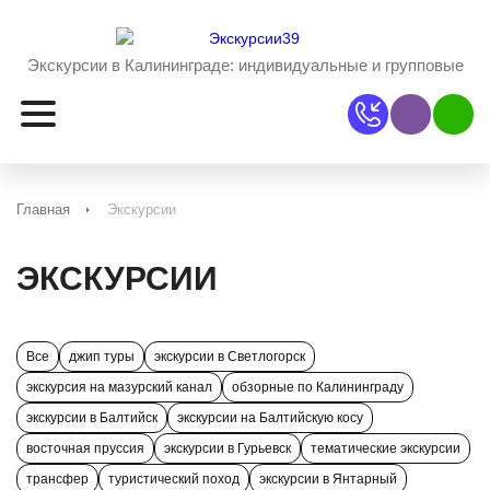
Экскурсии в Калининграде:
индивидуальные и групповые
Наш Viber
Наш 
Главная
Экскурсии
ЭКСКУРСИИ
Все
джип туры
экскурсии в Светлогорск
экскурсия на мазурский канал
обзорные по Калининграду
экскурсии в Балтийск
экскурсии на Балтийскую косу
восточная пруссия
экскурсии в Гурьевск
тематические экскурсии
трансфер
туристический поход
экскурсии в Янтарный