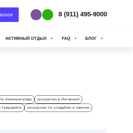
8 (911) 495-9000
вонок
Наш Viber
Наш WhatsApp
АКТИВНЫЙ ОТДЫХ
FAQ
БЛОГ
по Калининграду
экскурсии в Янтарный
в Гвардейск
экскурсии по усадьбам и замкам