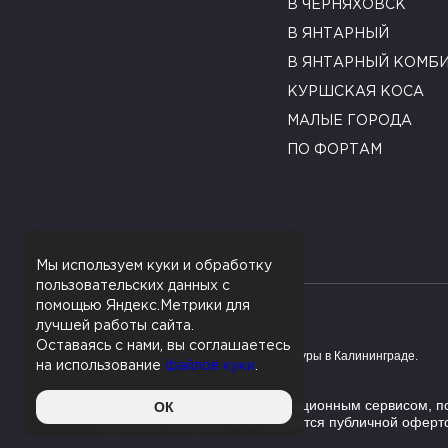
В ЧЕРНЯХОВСК
В ЯНТАРНЫЙ
В ЯНТАРНЫЙ КОМБ
КУРШСКАЯ КОСА
МАЛЫЕ ГОРОДА
ПО ФОРТАМ
Мы используем куки и обработку
пользовательских данных с
помощью Яндекс.Метрики для
лучшей работы сайта.
Оставаясь с нами, вы соглашаетесь
© 2010-2026 Экскурсии и авторские туры в Калининграде.
Работает на HostCMS
на использование
файлов куки
.
Данный сайт является информационным сервисом, пом
ОК
справочный характер и не является публичной оферт