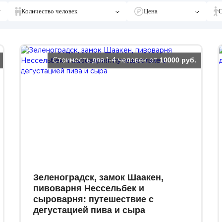
Количество человек
Цена
С
10000 руб.
Стоимость для 1-4 человек от
Зеленоградск, замок Шаакен,
пивоварня Нессельбек и
сыроварня: путешествие с
дегустацией пива и сыра