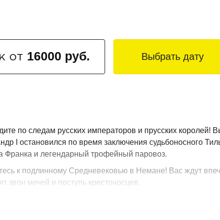
16000 руб.
Выбрать дату
к от
ите по следам русских императоров и прусских королей! 
андр I остановился по время заключения судьбоносного Тил
ла Франка и легендарный трофейный паровоз.
есь к подлинному Средневековью в Немане! Вас ждут впе
ят звон мечей и поступь крестоносцев.
ройте главный вкусовой код региона на сыроварне "Deutsch
рямо с производства и сможете купить понравившиеся с соб