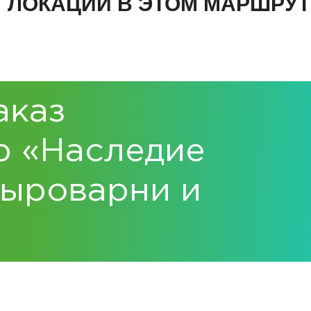
ЛОКАЦИИ В ЭТОМ МАРШРУТ
аказ
р «Наследие
Сыроварни и