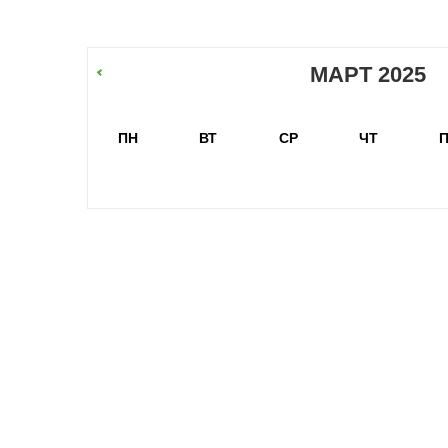
Этот тур — идеальный микс из живой истор
останется с вами надолго!
МАРТ 2025
ПН
ВТ
СР
ЧТ
П