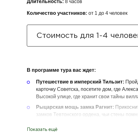
Длительность:
8 часов
Количество участников:
от 1 до
4 человек
Стоимость для 1-4 челове
В программе тура вас ждет:
Путешествие в имперский Тильзит:
Пройд
карточку Советска, посетите дом, где Алекс
Высокой улице, где хранит свои тайны вил
Рыцарская мощь замка Рагнит:
Прикоснит
замков Тевтонского ордена, чьи стены помн
Гастрономический секрет Тильзита:
Раск
Показать ещё
рецептах, попробуете лучшие сорта сыра п