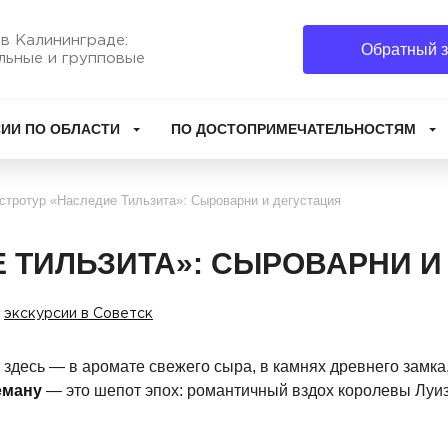
в Калининграде:
Обратный з
льные и групповые
ИИ ПО ОБЛАСТИ
ПО ДОСТОПРИМЕЧАТЕЛЬНОСТЯМ
стротур «Наследие Тильзита»: Сыроварни и дегустация
Е ТИЛЬЗИТА»: СЫРОВАРНИ И
экскурсии в Советск
 здесь — в аромате свежего сыра, в камнях древнего замк
еману
— это шепот эпох: романтичный вздох королевы Луи