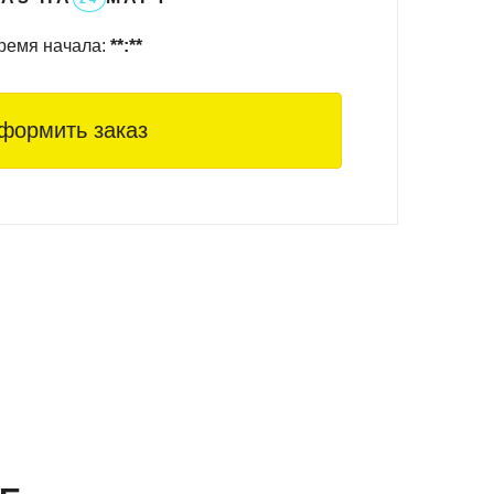
ремя начала:
**:**
формить заказ