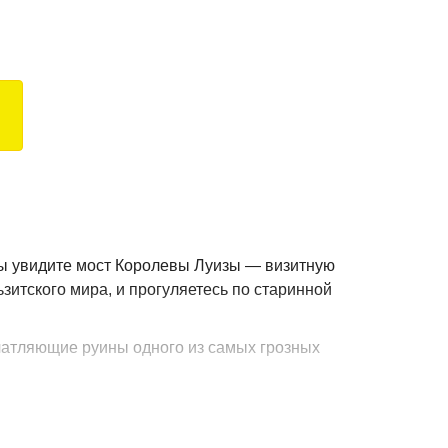
Вы увидите мост Королевы Луизы — визитную
ьзитского мира, и прогуляетесь по старинной
чатляющие руины одного из самых грозных
es Haus"! Вы узнаете все о старинных
ой.