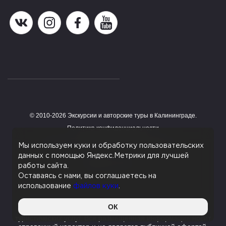
Наша группа в ВК
Наша страница в Instagram
Наша группа в Facebook
Наш канал на YouTube
© 2010-2026 Экскурсии и авторские туры в Калининграде.
Работает на HostCMS
Политика конфиденциальности
Согласие на обработку персональных данных
Мы используем куки и обработку пользовательских
данных с помощью Яндекс.Метрики для лучшей
Поддержка сайта
работы сайта.
Оставаясь с нами, вы соглашаетесь на
использование
файлов куки
.
Данный сайт является информационным сервисом,
ОК
помогающим с поиском экскурсий и туров и не оказывает
туристических услуг. Вся размещенная информация носит