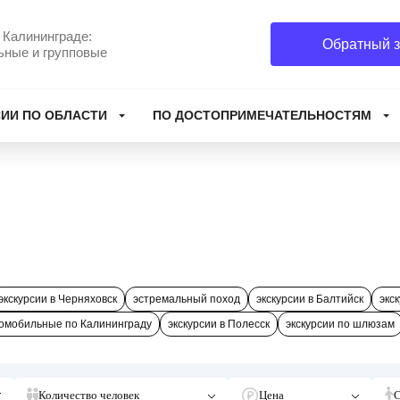
 Калининграде:
Обратный з
ьные и групповые
ИИ ПО ОБЛАСТИ
ПО ДОСТОПРИМЕЧАТЕЛЬНОСТЯМ
экскурсии в Черняховск
эстремальный поход
экскурсии в Балтийск
экс
омобильные по Калининграду
экскурсии в Полесск
экскурсии по шлюзам
Количество человек
Цена
С