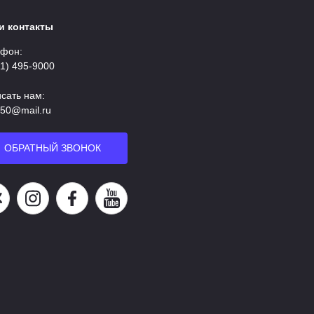
и контакты
фон:
11) 495-9000
сать нам:
50@mail.ru
ОБРАТНЫЙ ЗВОНОК
аша группа в ВК
Наша страница в Instagram
Наша группа в Facebook
Наш канал на YouTube