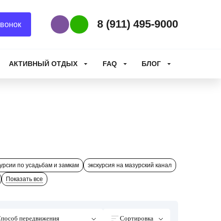
8 (911) 495-9000
вонок
Наш Viber
Наш WhatsApp
АКТИВНЫЙ ОТДЫХ
FAQ
БЛОГ
курсии по усадьбам и замкам
экскурсия на мазурский канал
Показать все
пособ передвижения
Сортировка