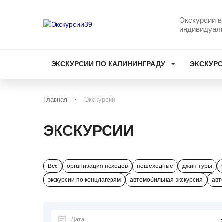
Экскурсии в
индивидуал
ЭКСКУРСИИ ПО КАЛИНИНГРАДУ
ЭКСКУРС
Главная
Экскурсии
ЭКСКУРСИИ
Все
организация походов
пешеходные
джип туры
экскурсии по концлагерям
автомобильная экскурсия
авт