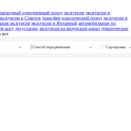
ешеходный однодневный поход
экскурсии
экскурсии в
экскурсии в Советск
трансфер
классический поход
экскурсии в
ьная экскурсия
экскурсии в Янтарный
автомобильные по
ую косу
дегустации
экскурсия на мазурский канал
тематические
 все
Способ передвижения
Сортировка