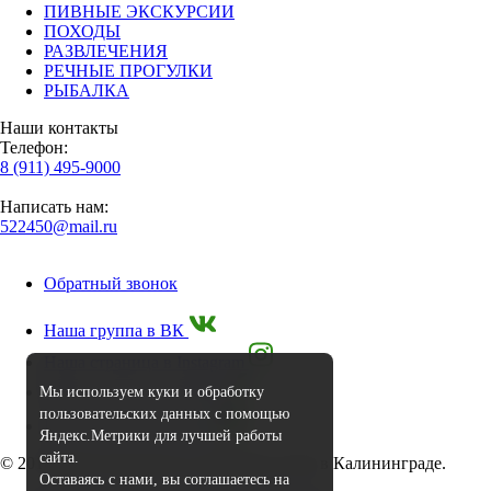
ПИВНЫЕ ЭКСКУРСИИ
ПОХОДЫ
РАЗВЛЕЧЕНИЯ
РЕЧНЫЕ ПРОГУЛКИ
РЫБАЛКА
Наши контакты
Телефон:
8 (911) 495-9000
Написать нам:
522450@mail.ru
Обратный звонок
Наша группа в ВК
Наша страница в Instagram
Наша группа в Facebook
Мы используем куки и обработку
пользовательских данных с помощью
Наш канал на YouTube
Яндекс.Метрики для лучшей работы
сайта.
© 2010-2026 Экскурсии и авторские туры в Калининграде.
Оставаясь с нами, вы соглашаетесь на