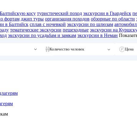
 Балтийскую косу
туристический поход
экскурсии в Гвардейск
п
по фортам
джип туры
организация походов
обзорные по области
ии в Балтийск
сплав с ночевкой
экскурсии по шлюзам
автомобил
раду
тематические экскурсии
пешеходные
экскурсии на Куршск
ход
экскурсии по усадьбам и замкам
экскурсии в Неман
Показать
Количество человек
Цена
агерям
икам