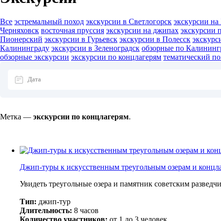
Все
эстремальный поход
экскурсии в Светлогорск
экскурсии на
Черняховск
восточная пруссия
экскурсии на джипах
экскурсии 
Пионерский
экскурсии в Гурьевск
экскурсии в Полесск
экскурс
Калининграду
экскурсии в Зеленоградск
обзорные по Калининг
обзорные экскурсии
экскурсии по концлагерям
тематический по
Метка —
экскурсии по концлагерям
.
Джип-туры к искусственным треугольным озерам и концл
Увидеть треугольные озера и памятник советским разведч
Тип:
джип-тур
Длительность:
8 часов
Количество участников:
от 1 до 3 человек