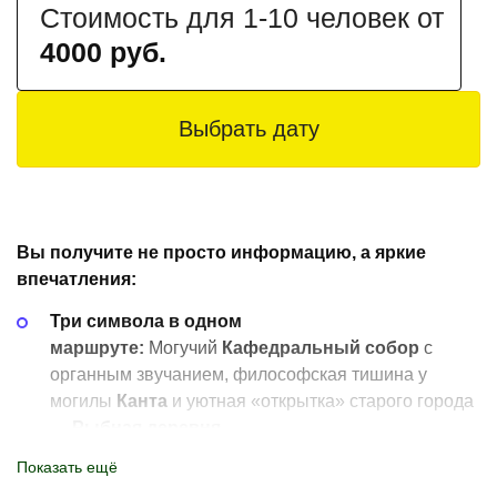
Стоимость для 1-10 человек от
4000 руб.
Выбрать дату
Вы получите не просто информацию, а яркие
впечатления:
Три символа в одном
маршруте:
Могучий
Кафедральный собор
с
органным звучанием, философская тишина у
могилы
Канта
и уютная «открытка» старого города
—
Рыбная деревня
.
Живые истории,
а не сухие даты: от Тевтонских
Показать ещё
рыцарей до хитроумных горожан, от герцога