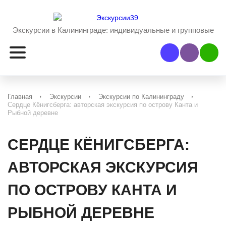
Экскурсии в Калининграде:
индивидуальные и групповые
Наш Viber
Наш 
Главная
Экскурсии
Экскурсии по Калининграду
Сердце Кёнигсберга: авторская экскурсия по острову Канта и
Рыбной деревне
СЕРДЦЕ КЁНИГСБЕРГА:
АВТОРСКАЯ ЭКСКУРСИЯ
ПО ОСТРОВУ КАНТА И
РЫБНОЙ ДЕРЕВНЕ