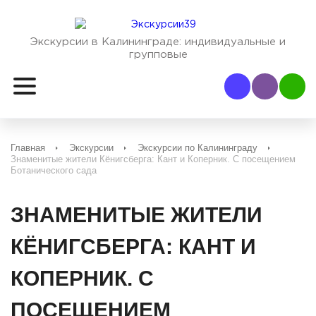
Экскурсии в Калининграде:
индивидуальные и
групповые
Наш Viber
Наш
Главная
Экскурсии
Экскурсии по Калининграду
Знаменитые жители Кёнигсберга: Кант и Коперник. С посещением
Ботанического сада
ЗНАМЕНИТЫЕ ЖИТЕЛИ
КЁНИГСБЕРГА: КАНТ И
КОПЕРНИК. С
ПОСЕЩЕНИЕМ