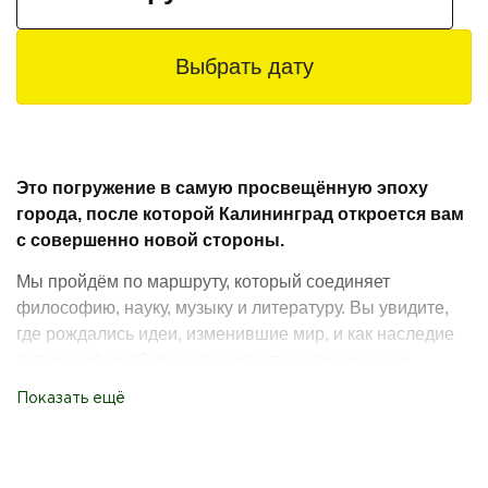
Выбрать дату
Это погружение в самую просвещённую эпоху
города, после которой Калининград откроется вам
с совершенно новой стороны.
Мы пройдём по маршруту, который соединяет
философию, науку, музыку и литературу. Вы увидите,
где рождались идеи, изменившие мир, и как наследие
великих кёнигсбержцев оживает в современном
городе.
Показать ещё
Вы получите не просто экскурсию, а
интеллектуальное приключение: