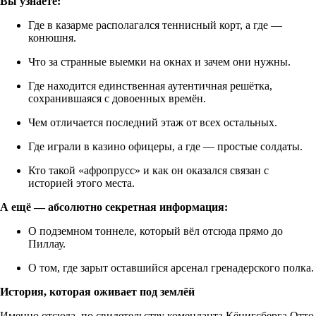
Вы узнаете:
Где в казарме располагался теннисный корт, а где —
конюшня.
Что за странные выемки на окнах и зачем они нужны.
Где находится единственная аутентичная решётка,
сохранившаяся с довоенных времён.
Чем отличается последний этаж от всех остальных.
Где играли в казино офицеры, а где — простые солдаты.
Кто такой «афропрусс» и как он оказался связан с
историей этого места.
А ещё — абсолютно секретная информация:
О подземном тоннеле, который вёл отсюда прямо до
Пиллау.
О том, где зарыт оставшийся арсенал гренадерского полка.
История, которая оживает под землёй
Именно отсюда, по свидетельству коменданта Кёнигсберга Отто