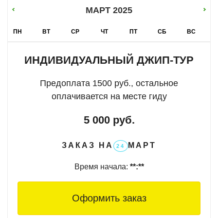
вам нужно!
МАРТ 2025
Представьте себе:
ПН
ВТ
СР
ЧТ
ПТ
СБ
ВС
Вы мчитесь на мощном внедорожнике по
живописным бездорожьям,
вдыхая свежий
ИНДИВИДУАЛЬНЫЙ ДЖИП-ТУР
морской воздух
.
Предоплата 1500 руб., остальное
Исследуете
заброшенные форты и
величественные мосты
, хранящие в себе
оплачивается на месте гиду
историю веков.
5 000 руб.
Открываете для себя
уникальную архитектуру
кирх
, свидетельниц бурного прошлого.
ЗАКАЗ НА
МАРТ
24
Погружаетесь в
нетронутую красоту дикой
природы
, где время замирает, а душа наполняется
Время начала:
**:**
гармонией.
С нами вы получите:
Оформить заказ
Индивидуальный подход:
маршрут