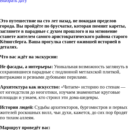
Выбрать дату
Это путешествие на сто лет назад, не покидая пределов
города. Вы пройдёте по брусчатке, которая помнит кареты,
заглянете в парадные с духом прошлого и на мгновение
станете жителем самого аристократического района старого
Кёнигсберга. Ваша прогулка станет ожившей историей в
деталях.
Что вас ждёт на экскурсии:
Не фасады, а интерьеры:
Уникальная возможность заглянуть в
сохранившиеся парадные с подлинной метлахской плиткой,
витражами и резными дубовыми перилами.
Архитектура как искусство:
«Читаем» историю по стенам —
от югендстиля до неоготики, изучаем знаменитые круговые
площади и узнаем, кто строил эти дома-шедевры.
Истории людей:
Судьбы архитекторов, бургомистров и первых
жителей роскошных вилл, чьи духи, кажется, до сих пор бродят
по тихим аллеям.
Маршрут проведёт вас: