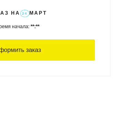
АЗ НА
МАРТ
24
ремя начала:
**:**
формить заказ