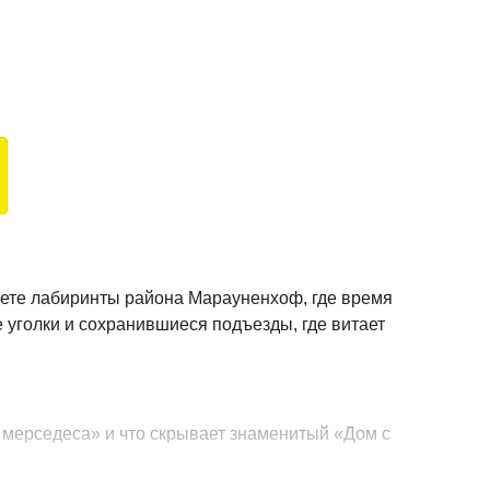
уете лабиринты района Марауненхоф, где время
 уголки и сохранившиеся подъезды, где витает
о мерседеса» и что скрывает знаменитый «Дом с