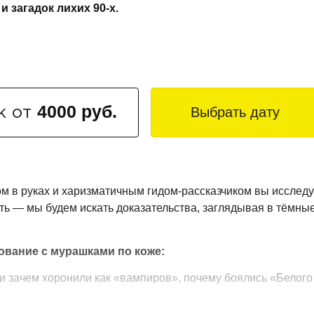
и загадок лихих 90-х.
4000 руб.
Выбрать дату
к от
ом в руках и харизматичным гидом-рассказчиком вы исслед
ть — мы будем искать доказательства, заглядывая в тёмные
дование с мурашками по коже:
 и зачем хоронили как «вампиров», почему боялись «Белог