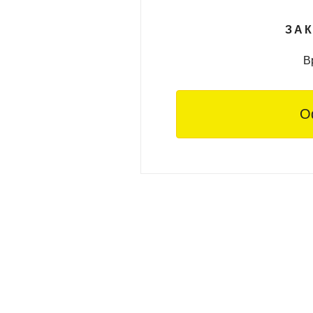
ЗАК
В
О