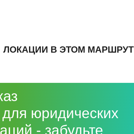
ЛОКАЦИИ В ЭТОМ МАРШРУТ
каз
 для юридических
аций - забудьте