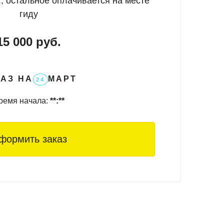
, остальное оплачивается на месте
с.
гиду
15 000 руб.
 форму на сайте.
АЗ НА
МАРТ
24
оманде останется только собрать вещи и
ремя начала:
**:**
формить заказ