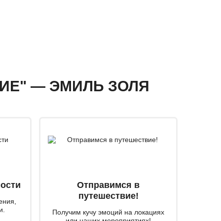
ВИЕ" — ЭМИЛЬ ЗОЛЯ
мости
Отправимся в
путешествие!
ения,
и.
Получим кучу эмоций на локациях
или наших мероприятиях!