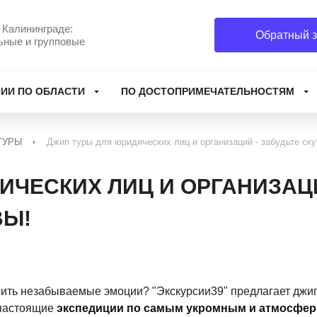
 Калининграде:
Обратный з
ьные и групповые
ИИ ПО ОБЛАСТИ
ПО ДОСТОПРИМЕЧАТЕЛЬНОСТЯМ
ТУРЫ
Джип туры для юридических лиц и организаций - забудьте ск
ИЧЕСКИХ ЛИЦ И ОРГАНИЗАЦИ
ВЫ!
рить незабываемые эмоции? "Экскурсии39" предлагает джип
 настоящие
экспедиции по самым укромным и атмосфер