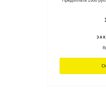
Предоплата 1500 руб.
да не доберется обычный турист или экскурсионный автобу
ей, от небольшой группы до всего офиса.
ИКЛЮЧЕНИЕ ДЛЯ ВАШЕЙ КОМАНДЫ:
ону 8 (911) 495-9000 (доступен WhatsApp / Viber) или через
ЗАК
ассчитаем стоимость и организуем всё под ключ – вашей к
В
О