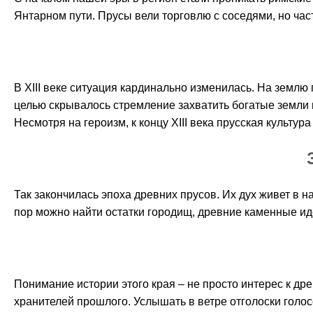
Янтарном пути. Прусы вели торговлю с соседями, но час
В XIII веке ситуация кардинально изменилась. На землю
целью скрывалось стремление захватить богатые земли 
Несмотря на героизм, к концу XIII века прусская культу
Так закончилась эпоха древних прусов. Их дух живет в н
пор можно найти остатки городищ, древние каменные ид
Понимание истории этого края – не просто интерес к дре
хранителей прошлого. Услышать в ветре отголоски голосов