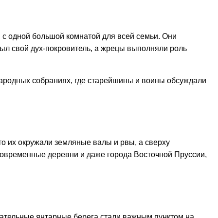
с одной большой комнатой для всей семьи. Они
был свой дух-покровитель, а жрецы выполняли роль
народных собраниях, где старейшины и воины обсуждали
о их окружали земляные валы и рвы, а сверху
современные деревни и даже города Восточной Пруссии,
екательные янтарные берега стали важным пунктом на