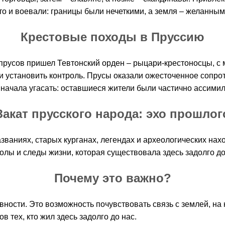
то и воевали: границы были нечеткими, а земля – желанны
Крестовые походы в Пруссию
 прусов пришел Тевтонский орден – рыцари-крестоносцы, с м
и установить контроль. Прусы оказали ожесточенное сопро
ра начала угасать: оставшиеся жители были частично ассим
Закат прусского народа: эхо прошлог
азваниях, старых курганах, легендах и археологических нах
олы и следы жизни, которая существовала здесь задолго до
Почему это важно?
вности. Это возможность почувствовать связь с землей, на 
 тех, кто жил здесь задолго до нас.