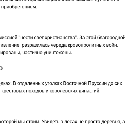
м приобретением.
иссией "нести свет христианства". За этой благородной
тивление, разразилась череда кровопролитных войн.
илированы, частично уничтожены.
о
одках. В отдаленных уголках Восточной Пруссии до сих
 крестовых походов и королевских династий.
которой мы стоим. Увидеть в лесах не просто деревья, а