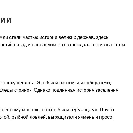
рии
емли стали частью истории великих держав, здесь
етий назад и проследим, как зарождалась жизнь в этом
 эпоху неолита. Это были охотники и собиратели,
 следы стоянок. Однако подлинная история заселения
раненному мнению, они не были германцами. Прусы
хотой, рыбной ловлей, выращивали ячмень и просо,