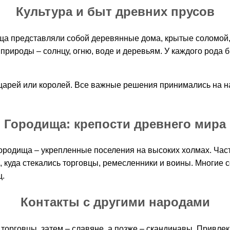
Культура и быт древних прусов
 представляли собой деревянные дома, крытые соломой, 
природы – солнцу, огню, воде и деревьям. У каждого рода 
о царей или королей. Все важные решения принимались на 
Городища: крепости древнего мира
ородища – укрепленные поселения на высоких холмах. Част
 куда стекались торговцы, ремесленники и воины. Многие 
щ.
Контакты с другими народами
 торговцы, затем – славяне, а позже – скандинавы. Привл