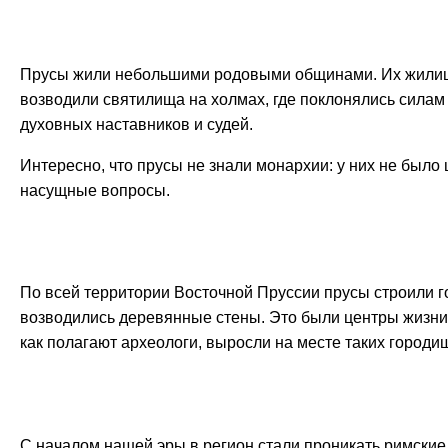
Прусы жили небольшими родовыми общинами. Их жилища
возводили святилища на холмах, где поклонялись силам 
духовных наставников и судей.
Интересно, что прусы не знали монархии: у них не был
насущные вопросы.
По всей территории Восточной Пруссии прусы строили г
возводились деревянные стены. Это были центры жизни,
как полагают археологи, выросли на месте таких городи
С началом нашей эры в регион стали проникать римские