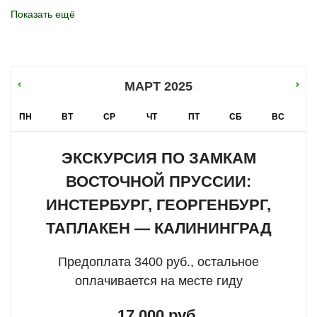
застройкой.
Показать ещё
Замок Тапиау на берегу реки — одна из старейших
орденских крепостей.
Посёлок Талпаки
МАРТ 2025
Замок Таплакен — необычный пример
приспособления средневековых стен под жилые
ПН
ВТ
СР
ЧТ
ПТ
СБ
ВС
помещения.
ЭКСКУРСИЯ ПО ЗАМКАМ
Посёлок Каменка
ВОСТОЧНОЙ ПРУССИИ:
Романтичные руины замка Заалау, утопающие в
ИНСТЕРБУРГ, ГЕОРГЕНБУРГ,
зелени.
ТАПЛАКЕН — КАЛИНИНГРАД
Посёлок Маёвка
Хорошо сохранившийся замок Георгенбург с
Предоплата 3400 руб., остальное
многовековой историей.
оплачивается на месте гиду
Посёлок Нагорное
17 000 руб.