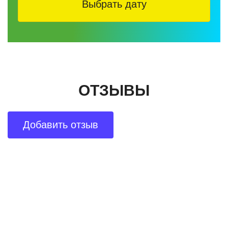
Выбрать дату
Тип: автомобильная (комфортабельный
автомобиль для 1-4 человек)
Длительность: 8 часов
Группа: от 1 до 4 человек — индивидуальный
формат без попутчиков
В стоимость не включены: входные билеты в музеи
ОТЗЫВЫ
и замки, питание
Эта экскурсия создана для тех, кто хочет увидеть
Добавить отзыв
подлинную Восточную Пруссию, понять её культурное
наследие и почувствовать, как история продолжает
жить в современной Калининградской области.