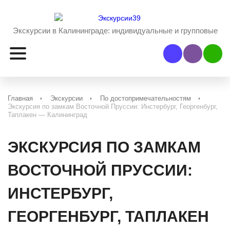
Экскурсии в Калининграде:
индивидуальные и групповые
Наш Viber
Наш 
Главная
Экскурсии
По достопримечательностям
Экскурсия по замкам Восточной Пруссии: Инстербург, Георгенбург,
Таплакен — Калининград
ЭКСКУРСИЯ ПО ЗАМКАМ
ВОСТОЧНОЙ ПРУССИИ:
ИНСТЕРБУРГ,
ГЕОРГЕНБУРГ, ТАПЛАКЕН