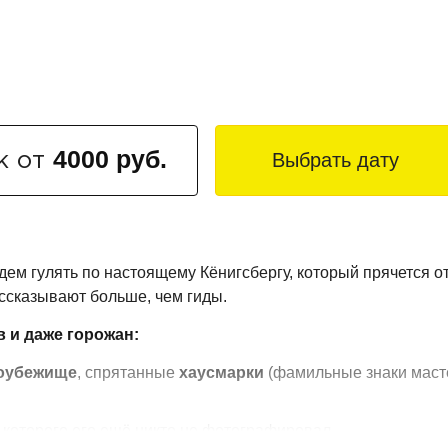
4000 руб.
Выбрать дату
к от
ем гулять по настоящему Кёнигсбергу, который прячется от 
ассказывают больше, чем гиды.
в и даже горожан:
оубежище
, спрятанные
хаусмарки
(фамильные знаки маст
с которого его ещё никто не фотографировал.