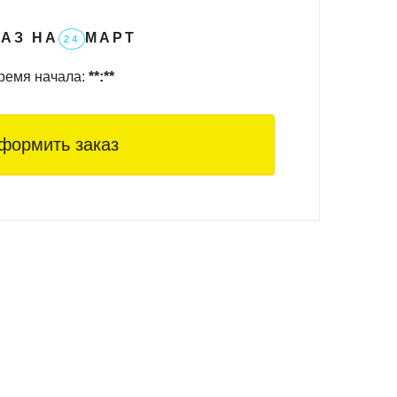
АЗ НА
МАРТ
24
ремя начала:
**:**
формить заказ