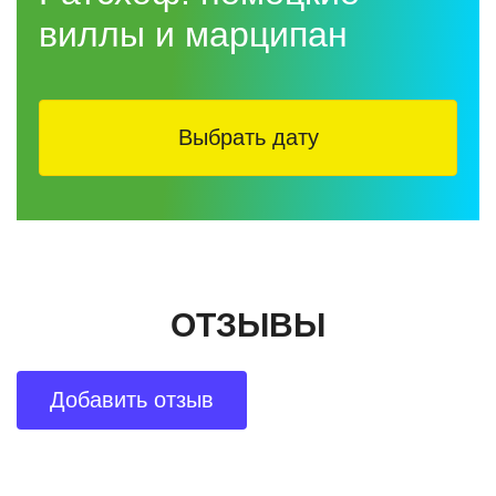
рассказывают о главном сокровище региона — янтаре.
виллы и марципан
ЗДЕСЬ ВЫ:
узнаете, как добывают и обрабатывают янтарь
Выбрать дату
рассмотрите под микроскопом древние включения
— насекомых, которым миллионы лет
научитесь отличать настоящий янтарь от подделок
получите советы, как выбрать качественные
украшения и сувениры
Эта экскурсия идеально подойдёт тем, кто хочет
ОТЗЫВЫ
увидеть
необычный Калининград
, почувствовать
атмосферу старой Европы и узнать истории, которые
не рассказывают в путеводителях.
Добавить отзыв