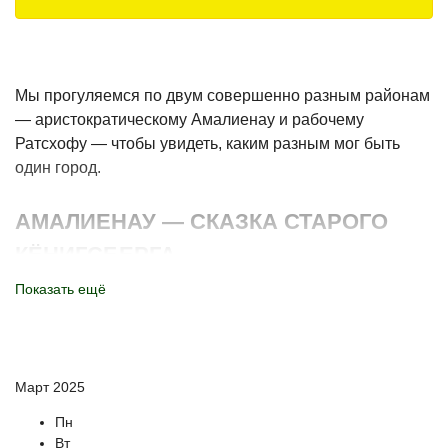
Мы прогуляемся по двум совершенно разным районам
— аристократическому Амалиенау и рабочему
Ратсхофу — чтобы увидеть, каким разным мог быть
один город.
АМАЛИЕНАУ — СКАЗКА СТАРОГО
КЁНИГСБЕРГА
Показать ещё
Этот район словно декорации к европейской сказке.
Здесь нет типичных городских кварталов — только
извилистые улочки, утопающие в зелени, изящные
виллы и старинные сады.
Март 2025
Во время прогулки вы:
Пн
Вт