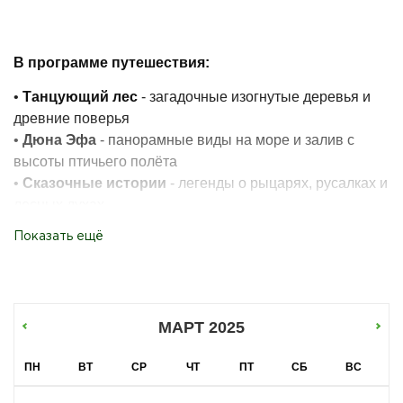
В программе путешествия:
•
Танцующий лес
- загадочные изогнутые деревья и
древние поверья
•
Дюна Эфа
- панорамные виды на море и залив с
высоты птичьего полёта
•
Сказочные истории
- легенды о рыцарях, русалках и
лесных духах
•
Дикие обитатели
- возможность встретить оленей,
Показать ещё
лис и кабанов
•
Музей суеверий
- знакомство с мифами древних
куршских племён
Почему выбирают нашу экскурсию:
МАРТ 2025
Маршрут адаптирован для детей разного возраста
ПН
ВТ
СР
ЧТ
ПТ
СБ
ВС
Профессиональные гиды-сказочники