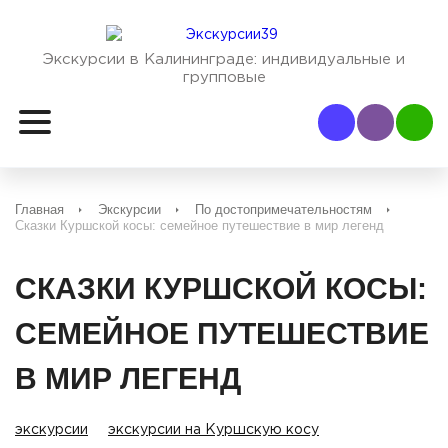
Экскурсии в Калининграде:
индивидуальные и
групповые
Наш Viber
Наш
Главная
Экскурсии
По достопримечательностям
Сказки Куршской косы: семейное путешествие в мир легенд
СКАЗКИ КУРШСКОЙ КОСЫ:
СЕМЕЙНОЕ ПУТЕШЕСТВИЕ
В МИР ЛЕГЕНД
экскурсии
экскурсии на Куршскую косу