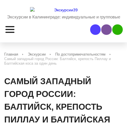
Экскурсии в Калининграде:
индивидуальные и групповые
Наш Viber
Наш 
Главная
Экскурсии
По достопримечательностям
Самый западный город России: Балтийск, крепость Пиллау и
Балтийская коса за один день
САМЫЙ ЗАПАДНЫЙ
ГОРОД РОССИИ:
БАЛТИЙСК, КРЕПОСТЬ
ПИЛЛАУ И БАЛТИЙСКАЯ