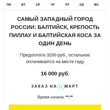
ПН
ВТ
СР
ЧТ
ПТ
СБ
ВС
архитектурой. Водонапорные башни, старинные
казармы, кирхи — эти здания хранят память о
нескольких эпохах.
САМЫЙ ЗАПАДНЫЙ ГОРОД
РОССИИ: БАЛТИЙСК, КРЕПОСТЬ
Военная гавань
Знакомство с историей создания и развития главной
ПИЛЛАУ И БАЛТИЙСКАЯ КОСА ЗА
военно-морской базы России на Балтике. Обзор
ОДИН ДЕНЬ
современных кораблей и рассказ о ключевых морских
сражениях.
Предоплата 3200 руб., остальное
Морской бульвар
оплачивается на месте гиду
Прогулка вдоль линии, где расположены немецкие
ДОТы и береговые батареи — безмолвные свидетели
16 000 руб.
обороны побережья в прошлых войнах.
ЗАКАЗ НА
МАРТ
Елизаветинский форт
24
Посещение форта, на территории которого установлен
Время начала:
**:**
один из самых впечатляющих монументов Европы —
памятник императрице Елизавете Петровне.