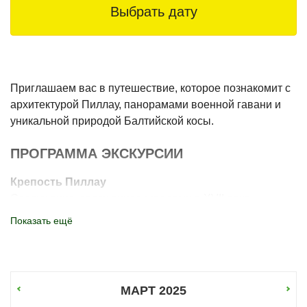
Выбрать дату
Приглашаем вас в путешествие, которое познакомит с
архитектурой Пиллау, панорамами военной гавани и
уникальной природой Балтийской косы.
ПРОГРАММА ЭКСКУРСИИ
Крепость Пиллау
Сооружение, заложенное шведами в XVII веке.
Уникальность объекта в том, что он до сих пор
Показать ещё
используется по прямому назначению как действующая
военная часть. Вы узнаете историю крепости и
осмотрите её сохранившиеся укрепления.
МАРТ 2025
Старый город Балтийска
Прогулка по историческому центру с довоенной