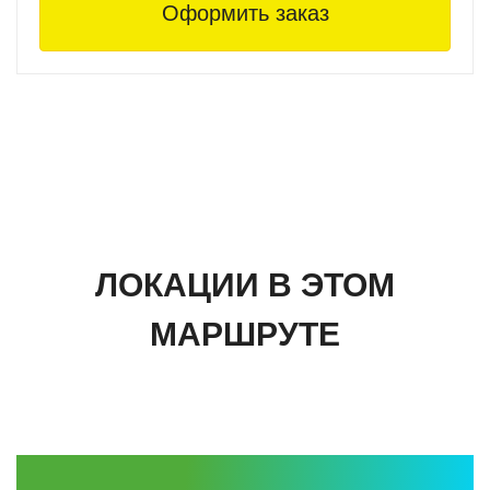
Оформить заказ
БАЛТИЙСКАЯ КОСА
Паромная или катерная переправа через пролив.
Узкая полоса суши между Балтийским морем и
Калининградским заливом.
Осмотр заброшенных ангаров аэродрома
Люфтваффе.
Руины древнего форта и музейный комплекс
"Старый люнет".
ЛОКАЦИИ В ЭТОМ
Дополнительная информация
МАРШРУТЕ
Балтийск называют "городом кораблей и лебедей".
Экскурсия будет интересна как взрослым, так и детям.
Сочетание военной истории, старинной архитектуры и
живописных природных ландшафтов делает маршрут
насыщенным и разнообразным.
ДЕТАЛИ ПОЕЗДКИ