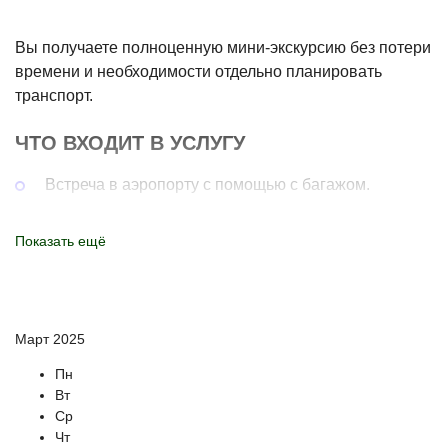
Вы получаете полноценную мини-экскурсию без потери
времени и необходимости отдельно планировать
транспорт.
ЧТО ВХОДИТ В УСЛУГУ
Встреча в аэропорту с помощью с багажом.
Подача автомобиля максимально близко к выходу
Показать ещё
для удобства пассажиров.
Поездка на комфортабельном минивэне бизнес-
класса.
Экскурсионное сопровождение от водителя-гида на
Март 2025
протяжении всего маршрута.
Пн
Доставка точно до нужного адреса (отель,
Вт
апартаменты, другая точка в городе).
Ср
Чт