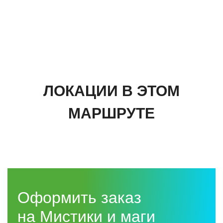
Кёнигсберг, что хранил последний магистр Ордена в
своей шкатулке и почему на Нижнем озере до сих пор
чувствуется чьё-то присутствие.
Друзья, о
девайтесь по погоде и выбирайте удобную
обувь. В межсезонье может пригодиться зонт.
ЛОКАЦИИ В ЭТОМ
МАРШРУТЕ
Оформить заказ
на Мистики и маги