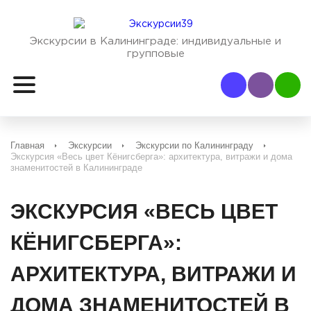
Экскурсии в Калининграде:
индивидуальные и
групповые
Наш Viber
Наш
Главная
Экскурсии
Экскурсии по Калининграду
Экскурсия «Весь цвет Кёнигсберга»: архитектура, витражи и дома
знаменитостей в Калининграде
ЭКСКУРСИЯ «ВЕСЬ ЦВЕТ
КЁНИГСБЕРГА»:
АРХИТЕКТУРА, ВИТРАЖИ И
ДОМА ЗНАМЕНИТОСТЕЙ В