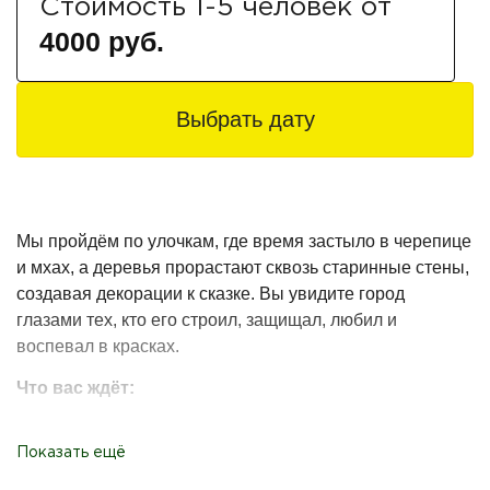
Стоимость 1-5 человек от
4000 руб.
Выбрать дату
Мы пройдём по улочкам, где время застыло в черепице
и мхах, а деревья прорастают сквозь старинные стены,
создавая декорации к сказке. Вы увидите город
глазами тех, кто его строил, защищал, любил и
воспевал в красках.
Что вас ждёт:
Старт с особым вкусом: встречаемся в прохладных
Показать ещё
залах
Кронпринца
, пьём утренний кофе в
атмосферном антикафе и настраиваемся на