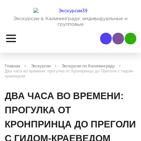
Экскурсии в Калининграде:
индивидуальные и
групповые
Наш Viber
Наш
Главная
Экскурсии
Экскурсии по Калининграду
Два часа во времени: прогулка от Кронпринца до Преголи с гидом-
краеведом
ДВА ЧАСА ВО ВРЕМЕНИ:
ПРОГУЛКА ОТ
КРОНПРИНЦА ДО ПРЕГОЛИ
С ГИДОМ-КРАЕВЕДОМ