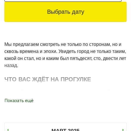
Выбрать дату
Мы предлагаем смотреть не только по сторонам, но и
сквозь времена и эпохи. Увидеть город не только таким,
какой он стал, но и каким был пятьдесят, сто, двести лет
назад.
ЧТО ВАС ЖДЁТ НА ПРОГУЛКЕ
Мы пройдём от Кронпринца до старой пожарной части.
Нас будут окружать разные эпохи:
Показать ещё
Советский асфальт и немецкая брусчатка — под
ногами.
Довоенные магистрали, по которым до сих пор
МАРТ 2025