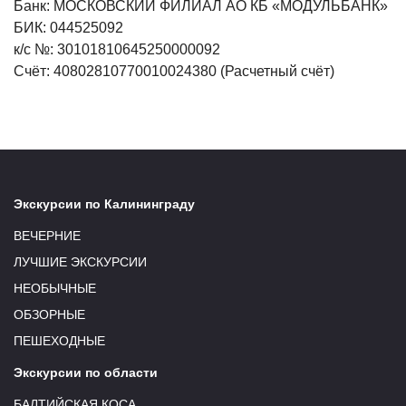
Банк: МОСКОВСКИЙ ФИЛИАЛ АО КБ
«МОДУЛЬБАНК
»
БИК: 044525092
к/с №: 30101810645250000092
Счёт: 40802810770010024380
(Расчетный
счёт)
Экскурсии по Калининграду
ВЕЧЕРНИЕ
ЛУЧШИЕ ЭКСКУРСИИ
НЕОБЫЧНЫЕ
ОБЗОРНЫЕ
ПЕШЕХОДНЫЕ
Экскурсии по области
БАЛТИЙСКАЯ КОСА