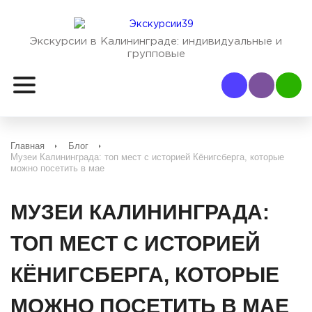
Экскурсии в Калининграде:
индивидуальные и
групповые
Наш Viber
Наш
Главная
Блог
Музеи Калининграда: топ мест с историей Кёнигсберга, которые
можно посетить в мае
МУЗЕИ КАЛИНИНГРАДА:
ТОП МЕСТ С ИСТОРИЕЙ
КЁНИГСБЕРГА, КОТОРЫЕ
МОЖНО ПОСЕТИТЬ В МАЕ