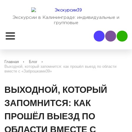
Экскурсии в Калининграде:
индивидуальные и
групповые
Наш Viber
Наш
Главная
Блог
Выходной, который запомнится: как прошёл выезд по области
вместе с «Заброшками39»
ВЫХОДНОЙ, КОТОРЫЙ
ЗАПОМНИТСЯ: КАК
ПРОШЁЛ ВЫЕЗД ПО
ОБЛАСТИ ВМЕСТЕ С